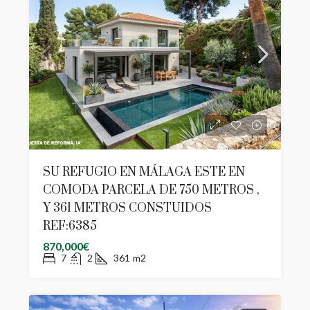
SU REFUGIO EN MÁLAGA ESTE EN
COMODA PARCELA DE 750 METROS ,
Y 361 METROS CONSTUIDOS
REF:6385
870,000€
7
2
361
m2