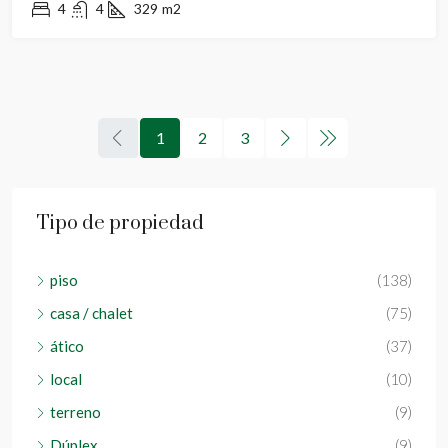
4
4
329
m2
1
2
3
Tipo de propiedad
piso
(138)
casa / chalet
(75)
ático
(37)
local
(10)
terreno
(9)
Dúplex
(9)