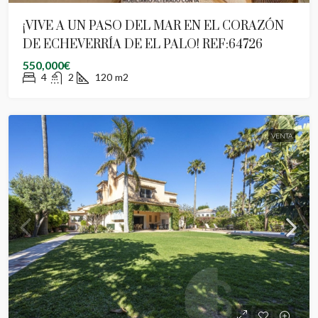
¡VIVE A UN PASO DEL MAR EN EL CORAZÓN
DE ECHEVERRÍA DE EL PALO! REF:64726
550,000€
4
2
120
m2
VENTA