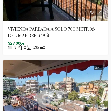
VIVIENDA PAREADA A SOLO 700 METROS
DEL MAR REF:64856
329,000€
3
2
135
m2
VENTA