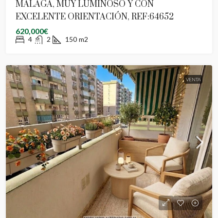
MÁLAGA, MUY LUMINOSO Y CON
EXCELENTE ORIENTACIÓN, REF:64652
620,000€
4
2
150
m2
VENTA