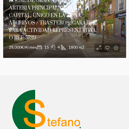
LOCAL DE GRAN AMPLITUD EN LA
ARTERIA PRINCIPAL DE MÁLAGA
CAPITAL, ÚNICO EN LA ZONA,
ARCHIVOS / TRASTEROS, GARAJES,
PARA ACTIVIDAD REPRESENTATIVA,
O REF:5739
28,000€/Al mes
15
4
1800
m2