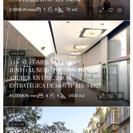
CON VISIBILIDAD REF:64674
2,000€/Al mes
3
0
72
m2
ALQUILER
¡LOCAL COMERCIAL ÚNICO!!,
JUNTO AL NUEVO PUERTO DE SAN
ANDRES, EN UBICACIÓN
ESTRATÉGICA DE 1400 M² REF:64927
45,000€/Al mes
8
4
1400
m2
ALQUILER