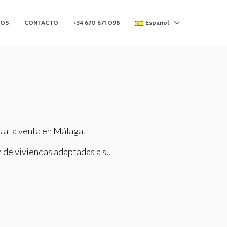
MOS
CONTACTO
+34 670 671 098
Español
 a la venta en Málaga.
n de viviendas adaptadas a su