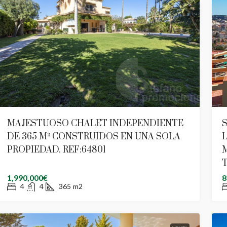
MAJESTUOSO CHALET INDEPENDIENTE
S
DE 365 M² CONSTRUIDOS EN UNA SOLA
L
PROPIEDAD. REF:64801
T
1,990,000€
8
4
4
365
m2