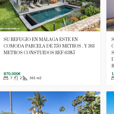
SU REFUGIO EN MÁLAGA ESTE EN
S
COMODA PARCELA DE 750 METROS , Y 361
C
METROS CONSTUIDOS REF:6385
S
R
870,000€
1
7
2
361
m2
VENTA