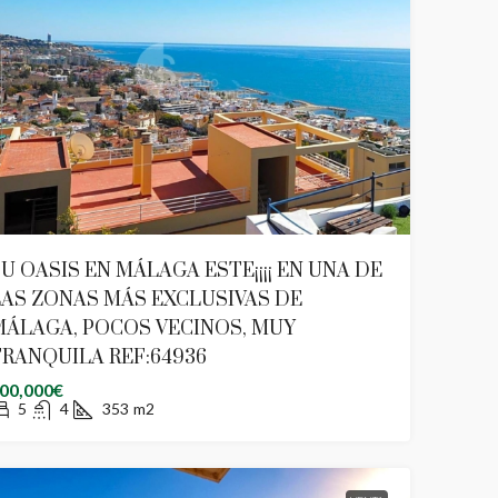
U OASIS EN MÁLAGA ESTE¡¡¡¡ EN UNA DE
AS ZONAS MÁS EXCLUSIVAS DE
MÁLAGA, POCOS VECINOS, MUY
RANQUILA REF:64936
00,000€
5
4
353
m2