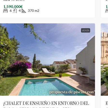
1,590,000€
1
6
4
370
m2
VENTA
¡CHALET DE ENSUEÑO EN ENTORNO DEL