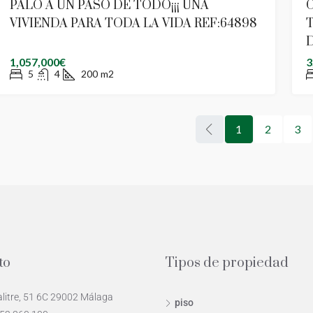
PALO A UN PASO DE TODO¡¡¡ UNA
C
VIVIENDA PARA TODA LA VIDA REF:64898
D
1,057,000€
3
5
4
200
m2
1
2
3
to
Tipos de propiedad
alitre, 51 6C 29002 Málaga
piso