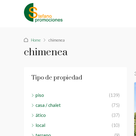
Home
chimenea
chimenea
Tipo de propiedad
piso
(139)
casa / chalet
(75)
ático
(37)
local
(10)
terreno
(9)