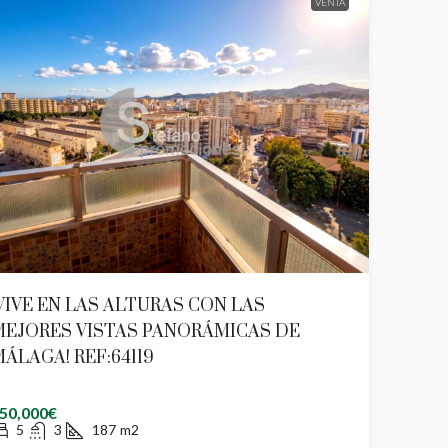
VENTA
VIVE EN LAS ALTURAS CON LAS
MEJORES VISTAS PANORÁMICAS DE
ÁLAGA! REF:64119
50,000€
5
3
187
m2