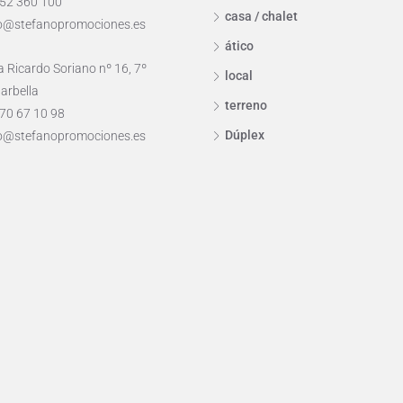
952 360 100
casa / chalet
o@stefanopromociones.es
ático
 Ricardo Soriano nº 16, 7º
local
arbella
terreno
70 67 10 98
Dúplex
o@stefanopromociones.es