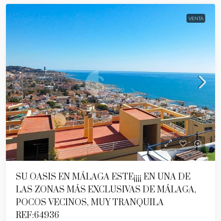
VENTA
SU OASIS EN MÁLAGA ESTE¡¡¡¡ EN UNA DE
LAS ZONAS MÁS EXCLUSIVAS DE MÁLAGA,
POCOS VECINOS, MUY TRANQUILA
REF:64936