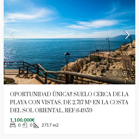
OPORTUNIDAD ÚNICA!! SUELO CERCA DE LA
PLAYA CON VISTAS, DE 2.717 M² EN LA COSTA
DEL SOL ORIENTAL, REF:64959
1,100,000€
0
0
2717
m2