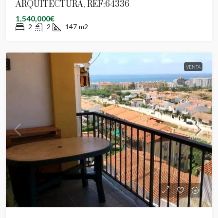
ARQUITECTURA, REF:64336
1,540,000€
2
2
147
m2
VENTA