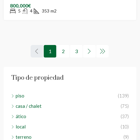
800,000€
5
4
353
m2
1
2
3
Tipo de propiedad
piso
(139)
casa / chalet
(75)
ático
(37)
local
(10)
terreno
(9)