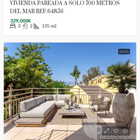
VIVIENDA PAREADA A SOLO 700 METROS
DEL MAR REF:64856
329,000€
3
2
135
m2
VENTA