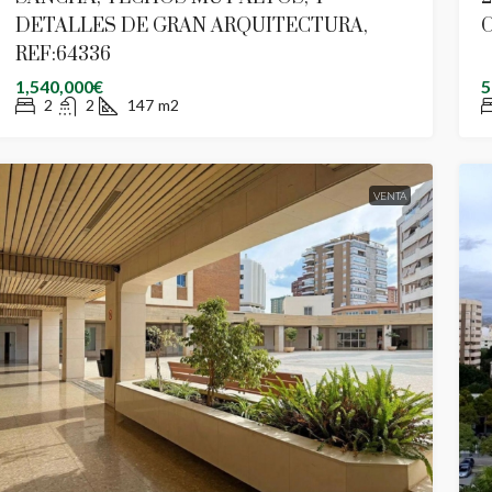
DETALLES DE GRAN ARQUITECTURA,
REF:64336
1,540,000€
5
2
2
147
m2
VENTA