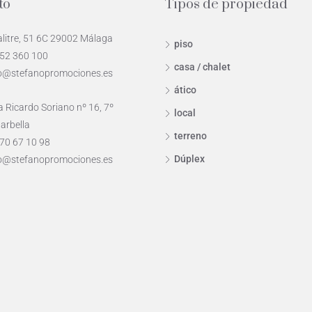
to
Tipos de propiedad
alitre, 51 6C 29002 Málaga
piso
952 360 100
casa / chalet
o@stefanopromociones.es
ático
 Ricardo Soriano nº 16, 7º
local
arbella
terreno
70 67 10 98
Dúplex
o@stefanopromociones.es