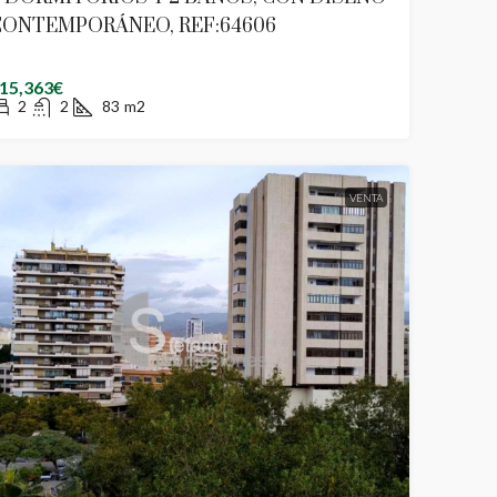
CONTEMPORÁNEO, REF:64606
15,363€
2
2
83
m2
VENTA