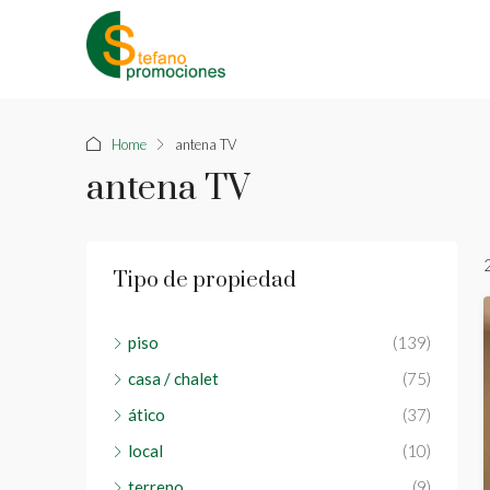
Home
antena TV
antena TV
Tipo de propiedad
piso
(139)
casa / chalet
(75)
ático
(37)
local
(10)
terreno
(9)