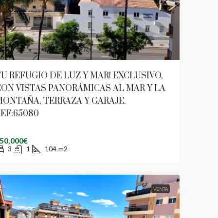
U REFUGIO DE LUZ Y MAR! EXCLUSIVO,
ON VISTAS PANORÁMICAS AL MAR Y LA
ONTAÑA, TERRAZA Y GARAJE.
EF:65080
50,000€
3
1
104
m2
VENTA