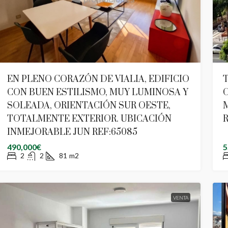
EN PLENO CORAZÓN DE VIALIA, EDIFICIO
T
CON BUEN ESTILISMO, MUY LUMINOSA Y
C
SOLEADA, ORIENTACIÓN SUR OESTE,
M
TOTALMENTE EXTERIOR. UBICACIÓN
R
INMEJORABLE JUN REF:65085
490,000€
5
2
2
81
m2
VENTA