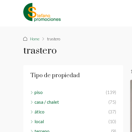
Home
trastero
trastero
Tipo de propiedad
piso
(139)
casa / chalet
(75)
ático
(37)
local
(10)
terreno
(9)