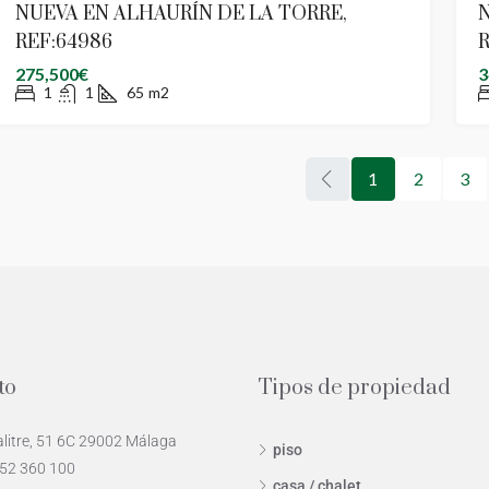
NUEVA EN ALHAURÍN DE LA TORRE,
N
REF:64986
R
275,500€
3
1
1
65
m2
1
2
3
to
Tipos de propiedad
alitre, 51 6C 29002 Málaga
piso
952 360 100
casa / chalet