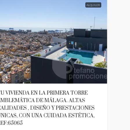
ALQUILER
U VIVIENDA EN LA PRIMERA TORRE
EMBLEMÁTICA DE MÁLAGA. ALTAS
ALIDADES , DISEÑO Y PRESTACIONES
NICAS, CON UNA CUIDADA ESTÉTICA,
EF:65065