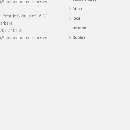
o@stefanopromociones.es
ático
 Ricardo Soriano nº 16, 7º
local
arbella
terreno
70 67 10 98
Dúplex
o@stefanopromociones.es