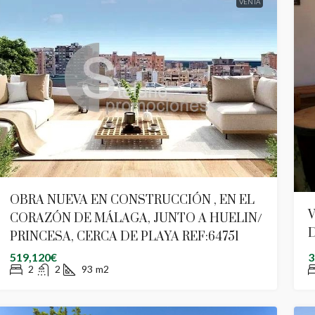
VENTA
OBRA NUEVA EN CONSTRUCCIÓN , EN EL
V
CORAZÓN DE MÁLAGA, JUNTO A HUELIN/
D
PRINCESA, CERCA DE PLAYA REF:64751
519,120€
3
2
2
93
m2