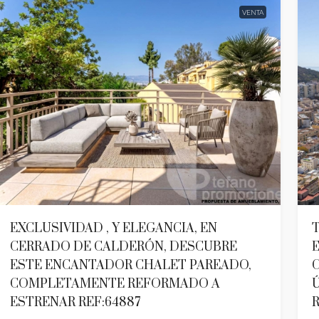
VENTA
EXCLUSIVIDAD , Y ELEGANCIA, EN
T
CERRADO DE CALDERÓN, DESCUBRE
ESTE ENCANTADOR CHALET PAREADO,
C
COMPLETAMENTE REFORMADO A
Ú
ESTRENAR REF:64887
R