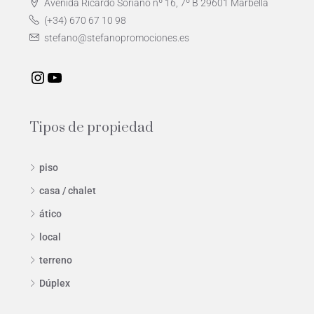
Avenida Ricardo Soriano nº 16, 7º B 29601 Marbella
(+34) 670 67 10 98
stefano@stefanopromociones.es
Tipos de propiedad
piso
casa / chalet
ático
local
terreno
Dúplex