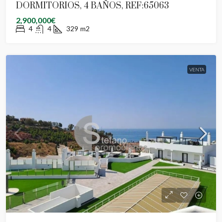
DORMITORIOS, 4 BAÑOS, REF:65063
2,900,000€
4
4
329
m2
VENTA