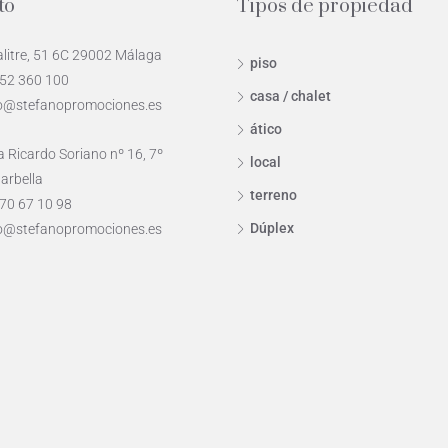
to
Tipos de propiedad
alitre, 51 6C 29002 Málaga
piso
952 360 100
casa / chalet
o@stefanopromociones.es
ático
 Ricardo Soriano nº 16, 7º
local
arbella
terreno
70 67 10 98
Dúplex
o@stefanopromociones.es