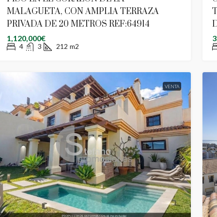
MALAGUETA, CON AMPLIA TERRAZA
PRIVADA DE 20 METROS REF:64914
D
1,120,000€
3
4
3
212
m2
VENTA