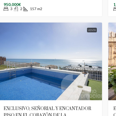
950,000€
1
3
2
157
m2
VENTA
EXCLUSIVO, SEÑORIAL Y ENCANTADOR
PISO EN EL CORAZÓN DE LA
C