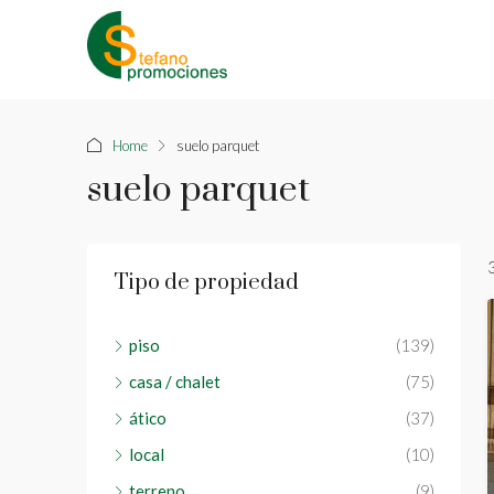
Home
suelo parquet
suelo parquet
Tipo de propiedad
piso
(139)
casa / chalet
(75)
ático
(37)
local
(10)
terreno
(9)