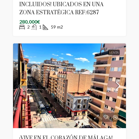
INCLUIDOS! UBICADOS EN UNA
ZONA ESTRATÉGICA REF:6287
280,000€
2
1
59
m2
VENTA
¡VIVE EN EL CORAZÓN DE MÁLAGA!