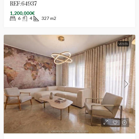
REF:64937
1,200,000€
6
4
327
m2
VENTA