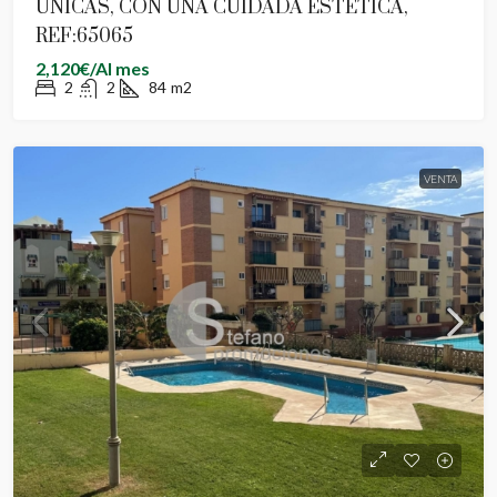
ÚNICAS, CON UNA CUIDADA ESTÉTICA,
REF:65065
2,120€/Al mes
2
2
84
m2
VENTA