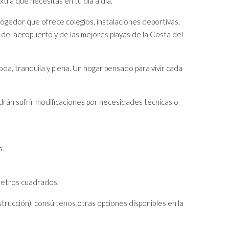
tra que necesitas en tu día a día.
acogedor que ofrece colegios, instalaciones deportivas,
, del aeropuerto y de las mejores playas de la Costa del
oda, tranquila y plena. Un hogar pensado para vivir cada
drán sufrir modificaciones por necesidades técnicas o
s.
 metros cuadrados.
strucción), consúltenos otras opciones disponibles en la