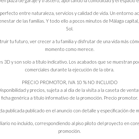
yen plaza de garaje y trastero, aportando la comodidad y el espacio ex
io perfecto entre naturaleza, servicios y calidad de vida. Un entorno 
nestar de las familias. Y todo ello a pocos minutos de Málaga capital
Sol.
uir tu futuro, ver crecer a tu familia y disfrutar de una vida más cóm
momento como merece.
3D y son solo a título indicativo. Los acabados que se muestran po
comerciales durante la ejecución de la obra.
PRECIO PROMOTOR, IVA 10 % NO INCLUIDO
isponibilidad y precios, sujeta a al dia de la visita a la caseta de venta
ficha genérica a título informativo de la promoción. Precio promotor.
nda publicada publicado en el anuncio con detalle y especificación de
iario no incluido, correspondiendo al piso piloto del proyecto en con
promoción.