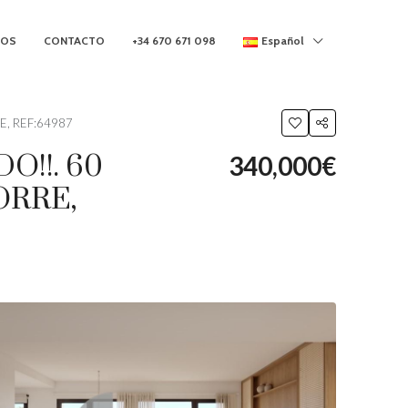
MOS
CONTACTO
+34 670 671 098
Español
E, REF:64987
O!!. 60
340,000€
ORRE,