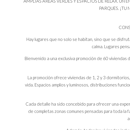
AMPLIAS ÁREAS VERDES Y ESPACIOS DE RELAX. UN
PARQUES. ¡TU
CONS
Hay lugares que no solo se habitan, sino que se disfrut
calma. Lugares pens
Bienvenido a una exclusiva promoción de 60 viviendas de
La promoción ofrece viviendas de 1, 2 y 3 dormitorios
vida. Espacios amplios y luminosos, distribuciones func
Cada detalle ha sido concebido para ofrecer una experi
de completas zonas comunes pensadas para toda la famil
a