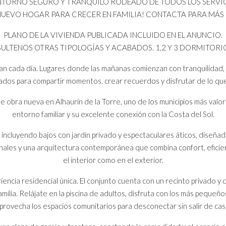
 ENTORNO SEGURO Y TRANQUILO RODEADO DE TODOS LOS SERVI
 NUEVO HOGAR PARA CRECER EN FAMILIA! CONTACTA PARA MÁS
PLANO DE LA VIVIENDA PUBLICADA INCLUIDO EN EL ANUNCIO.
ULTENOS OTRAS TIPOLOGÍAS Y ACABADOS. 1,2 Y 3 DORMITORIOS
an cada día. Lugares donde las mañanas comienzan con tranquilidad, lo
ados para compartir momentos, crear recuerdos y disfrutar de lo qu
 obra nueva en Alhaurín de la Torre, uno de los municipios más valora
entorno familiar y su excelente conexión con la Costa del Sol.
, incluyendo bajos con jardín privado y espectaculares áticos, diseña
ionales y una arquitectura contemporánea que combina confort, eficie
el interior como en el exterior.
encia residencial única. El conjunto cuenta con un recinto privado y
ia. Relájate en la piscina de adultos, disfruta con los más pequeños e
provecha los espacios comunitarios para desconectar sin salir de cas