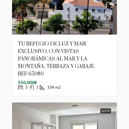
TU REFUGIO DE LUZ Y MAR!
EXCLUSIVO, CON VISTAS
PANORÁMICAS AL MAR Y LA
MONTAÑA, TERRAZA Y GARAJE.
REF:65080
550,000€
3
1
104
m2
VENTA