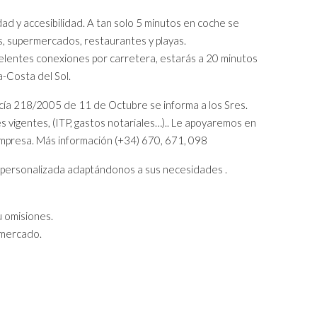
dad y accesibilidad. A tan solo 5 minutos en coche se
s, supermercados, restaurantes y playas.
xcelentes conexiones por carretera, estarás a 20 minutos
-Costa del Sol.
a 218/2005 de 11 de Octubre se informa a los Sres.
 vigentes, (ITP, gastos notariales…).. Le apoyaremos en
 empresa. Más información (+34) 670, 671, 098
 personalizada adaptándonos a sus necesidades .
u omisiones.
 mercado.