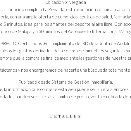
Ubicación privilegiada
to al conocido complejo La Zenaida, esta promoción combina tranquili
toria, con una amplia oferta de comercios, centros de salud, farmacia
 5 minutos, ideal para los amantes del deporte al aire libre. Con e
tórico de Málaga y a 30 minutos del Aeropuerto Internacional Málaga
O. Certificados .En cumplimiento del RD de la Junta de Andalucí
luidos los gastos derivados de la compra de inmuebles según las leyes
 siempre que la compra se finalice mediante las gestiones de nuestra
contáctanos y nos encargaremos de hacerte una búsqueda totalmente
Publicado desde Sistema de Gestión Inmobiliaria.
, la información que contiene esta web puede ser sujeta a errores 
iedades pueden ser sujetas a cambio de precio, venta o retirada del
DETALLES