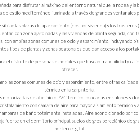
señada para disfrutar al máximo del entorno natural que la rodea y la 
a de estilo mediterráneo iluminada a través de grandes ventanales 
 sitúan las plazas de aparcamiento (dos por vivienda) y los trasteros 
 cuentan con zona ajardinadas y las viviendas de planta segunda, con t
s, con amplias zonas comunes de ocio y esparcimiento, incluyendo pi
tes tipos de plantas y zonas peatonales que dan acceso a los portales 
para el disfrute de personas especiales que buscan tranquilidad y ca
ofrecer.
amplias zonas comunes de ocio y esparcimiento, entre otras calidad
térmico en la carpintería.
s motorizadas de aluminio o PVC térmico colocadas en salones y dor
cristalamiento con cámara de aire para mayor aislamiento térmico y a
 mamparas de baño totalmente instaladas . Aire acondicionado por c
ja fuerte en el dormitorio principal, suelos de gres porcelánico de gra
portero digital.