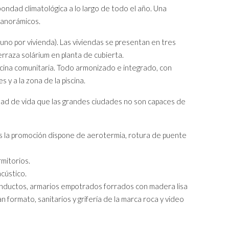
bondad climatológica a lo largo de todo el año. Una
panorámicos.
(uno por vivienda). Las viviendas se presentan en tres
erraza solárium en planta de cubierta.
scina comunitaria. Todo armonizado e integrado, con
y a la zona de la piscina.
lidad de vida que las grandes ciudades no son capaces de
es la promoción dispone de aerotermia, rotura de puente
mitorios.
cústico.
onductos, armarios empotrados forrados con madera lisa
n formato, sanitarios y grifería de la marca roca y video