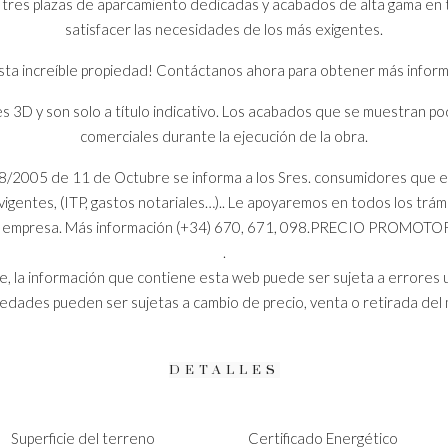
n tres plazas de aparcamiento dedicadas y acabados de alta gama en t
satisfacer las necesidades de los más exigentes.
ta increíble propiedad! Contáctanos ahora para obtener más informa
3D y son solo a título indicativo. Los acabados que se muestran po
comerciales durante la ejecución de la obra.
8/2005 de 11 de Octubre se informa a los Sres. consumidores que en 
igentes, (ITP, gastos notariales…).. Le apoyaremos en todos los trámi
ra empresa. Más información (+34) 670, 671, 098.PRECIO PROMOTOR IV
.
, la información que contiene esta web puede ser sujeta a errores 
iedades pueden ser sujetas a cambio de precio, venta o retirada del
DETALLES
Superficie del terreno
Certificado Energético