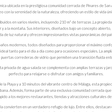
nica ubicada en la prestigiosa comunidad cerrada de Pinares de San A
con la serenidad de la naturaleza, ofreciendo un estilo de vida úni
ibuidos en varios niveles, incluyendo 210 m² de terrazas ,La propieda
mar y a la montaña. Sus interiores, diseñados bajo un concepto abiert
nda de luz natural y ofrecen impresionantes vistas panorámicas del pai
s baños modernos, todos diseñados para proporcionar el máximo confo
 ideal tanto para el día a día como para ocasiones especiales. La am
a puertas correderas de vidrio que permiten una transición fluida entre
finita privada de agua salada se complementa con amplias terrazas y 
perfecto para relajarse o disfrutar con amigos y familiares.
e la Playa y a 10 minutos del vibrante centro de Málaga, esta propied
rbana. Además, forma parte de una exclusiva comunidad cerrada que 
pido a los mejores restaurantes, tiendas y atracciones culturales de 
 la convierten en un verdadero refugio de lujo. Entre ellos, destaca