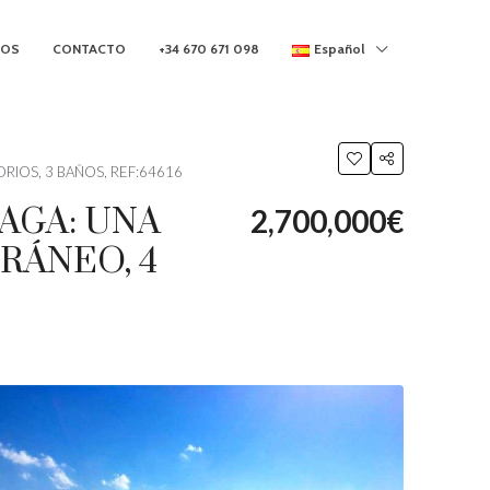
MOS
CONTACTO
+34 670 671 098
Español
RIOS, 3 BAÑOS, REF:64616
AGA: UNA
2,700,000€
RÁNEO, 4