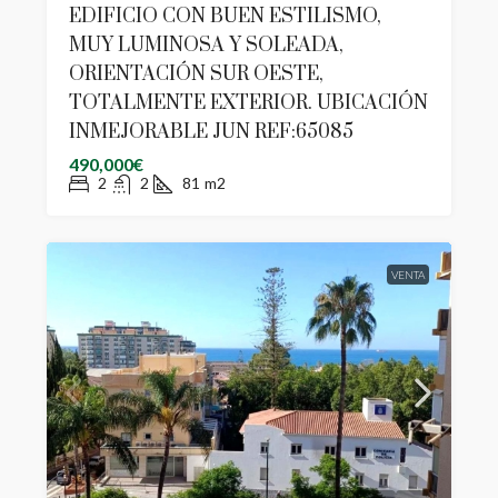
EDIFICIO CON BUEN ESTILISMO,
MUY LUMINOSA Y SOLEADA,
ORIENTACIÓN SUR OESTE,
TOTALMENTE EXTERIOR. UBICACIÓN
INMEJORABLE JUN REF:65085
490,000€
2
2
81
m2
VENTA