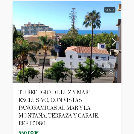
VENTA
TU REFUGIO DE LUZ Y MAR!
EXCLUSIVO, CON VISTAS
PANORÁMICAS AL MAR Y LA
MONTAÑA, TERRAZA Y GARAJE.
REF:65080
550,000€