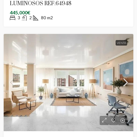
LUMINOSOS REF:64948
445,000€
3
2
80
m2
VENTA