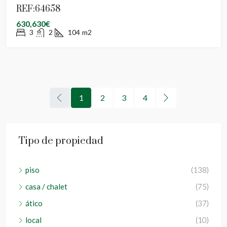
REF:64658
630,630€
3
2
104
m2
1
2
3
4
Tipo de propiedad
piso
(138)
casa / chalet
(75)
ático
(37)
local
(10)