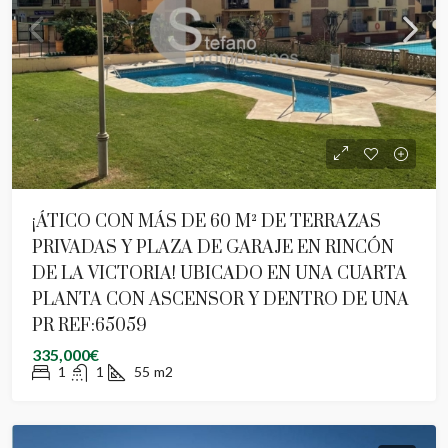
¡ÁTICO CON MÁS DE 60 M² DE TERRAZAS
PRIVADAS Y PLAZA DE GARAJE EN RINCÓN
DE LA VICTORIA! UBICADO EN UNA CUARTA
PLANTA CON ASCENSOR Y DENTRO DE UNA
PR REF:65059
335,000€
1
1
55
m2