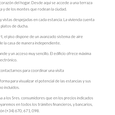
 corazón del hogar. Desde aquí se accede a una terraza
ga y de los montes que rodean la ciudad.
y vistas despejadas en cada estancia. La vivienda cuenta
platos de ducha.
rt, el piso dispone de un avanzado sistema de aire
de la casa de manera independiente.
nde y un acceso muy sencillo. El edificio ofrece máxima
lectrónico.
contactarnos para coordinar una visita
orma para visualizar el potencial de las estancias y sus
o incluidos.
a a los Sres. consumidores que en los precios indicados
oyaremos en todos los trámites financieros, y bancarios,
ón (+34) 670, 671, 098.