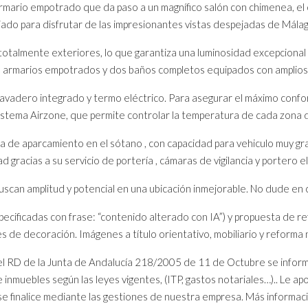
 armario empotrado que da paso a un magnífico salón con chimenea, el
giado para disfrutar de las impresionantes vistas despejadas de Mála
 totalmente exteriores, lo que garantiza una luminosidad excepcional 
 armarios empotrados y dos baños completos equipados con amplios 
lavadero integrado y termo eléctrico. Para asegurar el máximo confo
stema Airzone, que permite controlar la temperatura de cada zona 
a de aparcamiento en el sótano , con capacidad para vehiculo muy gra
ad gracias a su servicio de portería , cámaras de vigilancia y portero e
scan amplitud y potencial en una ubicación inmejorable. No dude en 
ecificadas con frase: “contenido alterado con IA”) y propuesta de ref
es de decoración. Imágenes a título orientativo, mobiliario y reforma n
el RD de la Junta de Andalucía 218/2005 de 11 de Octubre se inform
 inmuebles según las leyes vigentes, (ITP, gastos notariales…).. Le ap
se finalice mediante las gestiones de nuestra empresa. Más informaci