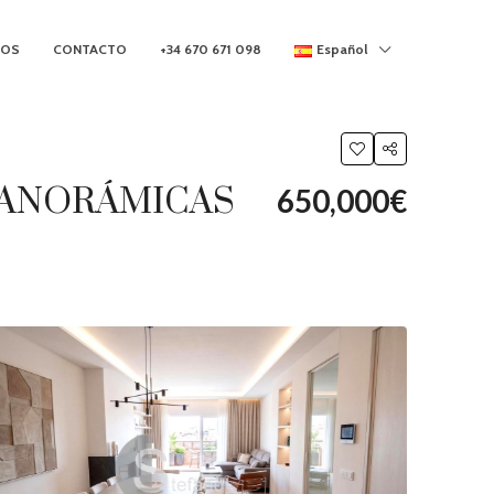
MOS
CONTACTO
+34 670 671 098
Español
 PANORÁMICAS
650,000€