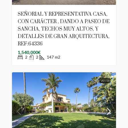
SEÑORIAL Y REPRESENTATIVA CASA,
CON CARÁCTER , DANDO A PASEO DE
SANCHA, TECHOS MUY ALTOS, Y
DETALLES DE GRAN ARQUITECTURA,
REF:64336
1,540,000€
2
2
147
m2
VENTA