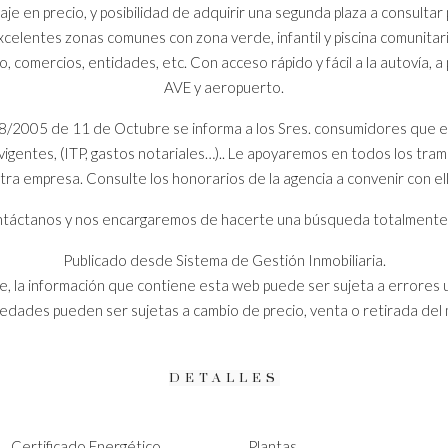
aje en precio, y posibilidad de adquirir una segunda plaza a consultar 
xcelentes zonas comunes con zona verde, infantil y piscina comunitari
 comercios, entidades, etc. Con acceso rápido y fácil a la autovía, a
AVE y aeropuerto.
8/2005 de 11 de Octubre se informa a los Sres. consumidores que en 
igentes, (ITP, gastos notariales…).. Le apoyaremos en todos los trami
stra empresa. Consulte los honorarios de la agencia a convenir con el
 contáctanos y nos encargaremos de hacerte una búsqueda totalment
Publicado desde Sistema de Gestión Inmobiliaria.
, la información que contiene esta web puede ser sujeta a errores 
iedades pueden ser sujetas a cambio de precio, venta o retirada del
DETALLES
Certificado Energético
Plantas