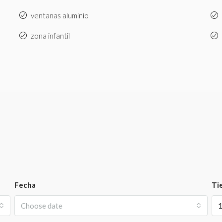
ventanas aluminio
zona infantil
Fecha
Ti
Choose date
1