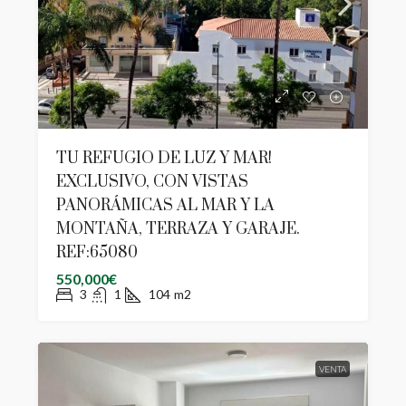
TU REFUGIO DE LUZ Y MAR!
EXCLUSIVO, CON VISTAS
PANORÁMICAS AL MAR Y LA
MONTAÑA, TERRAZA Y GARAJE.
REF:65080
550,000€
3
1
104
m2
VENTA