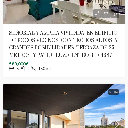
SEÑORIAL Y AMPLIA VIVIENDA, EN EDIFICIO
DE POCOS VECINOS, CON TECHOS ALTOS, Y
GRANDES POSIBILIDADES, TERRAZA DE 35
METROS, Y PATIO , LUZ, CENTRO REF:4687
580,000€
5
2
150
m2
VENTA