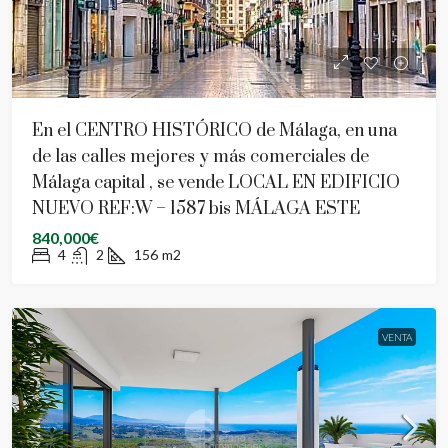
En el CENTRO HISTÓRICO de Málaga, en una
de las calles mejores y más comerciales de
Málaga capital , se vende LOCAL EN EDIFICIO
NUEVO REF:W – 1587 bis MÁLAGA ESTE
840,000€
4
2
156
m2
VENTA