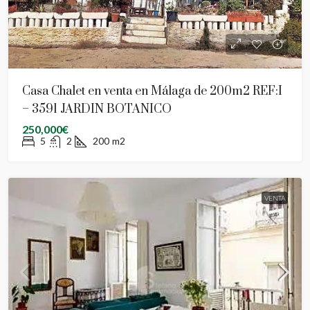
Casa Chalet en venta en Málaga de 200m2 REF:I
– 3591 JARDIN BOTANICO
250,000€
5
2
200
m2
VENTA