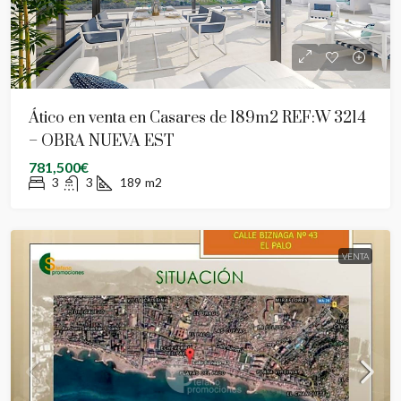
Ático en venta en Casares de 189m2 REF:W 3214
– OBRA NUEVA EST
781,500€
3
3
189
m2
VENTA