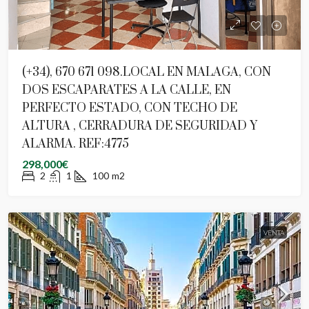
(+34), 670 671 098.LOCAL EN MALAGA, CON
DOS ESCAPARATES A LA CALLE, EN
PERFECTO ESTADO, CON TECHO DE
ALTURA , CERRADURA DE SEGURIDAD Y
ALARMA. REF:4775
298,000€
2
1
100
m2
VENTA