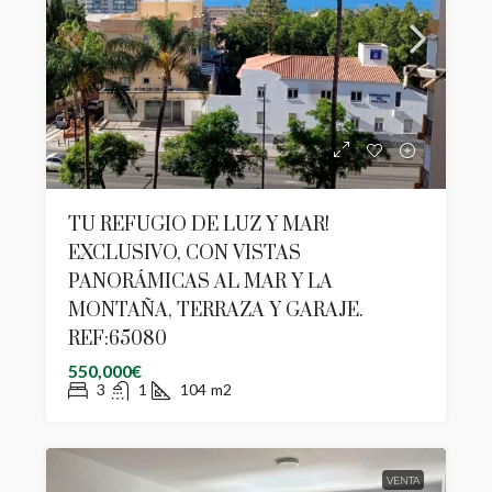
TU REFUGIO DE LUZ Y MAR!
EXCLUSIVO, CON VISTAS
PANORÁMICAS AL MAR Y LA
MONTAÑA, TERRAZA Y GARAJE.
REF:65080
550,000€
3
1
104
m2
VENTA